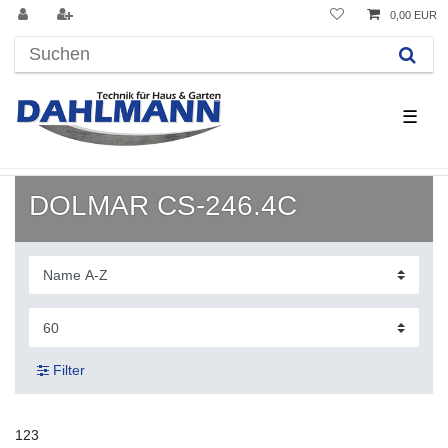
0,00 EUR
☰
DOLMAR CS-246.4C
Filter
123