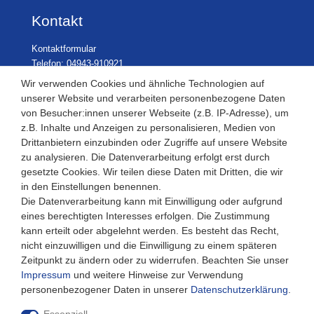
Kontakt
Kontaktformular
Telefon: 04943-910921
Wir verwenden Cookies und ähnliche Technologien auf
unserer Website und verarbeiten personenbezogene Daten
von Besucher:innen unserer Webseite (z.B. IP-Adresse), um
Laden Öffnungszeiten
z.B. Inhalte und Anzeigen zu personalisieren, Medien von
Drittanbietern einzubinden oder Zugriffe auf unsere Website
Montag - Freitag
zu analysieren. Die Datenverarbeitung erfolgt erst durch
08:30 - 12:30 und 13.00 - 17.30 Uhr
gesetzte Cookies. Wir teilen diese Daten mit Dritten, die wir
Samstags
in den Einstellungen benennen.
08:30 bis 12:30 Uhr
Die Datenverarbeitung kann mit Einwilligung oder aufgrund
eines berechtigten Interesses erfolgen. Die Zustimmung
kann erteilt oder abgelehnt werden. Es besteht das Recht,
nicht einzuwilligen und die Einwilligung zu einem späteren
Zeitpunkt zu ändern oder zu widerrufen. Beachten Sie unser
Impressum
und weitere Hinweise zur Verwendung
personenbezogener Daten in unserer
Daten­schutz­erklärung
.