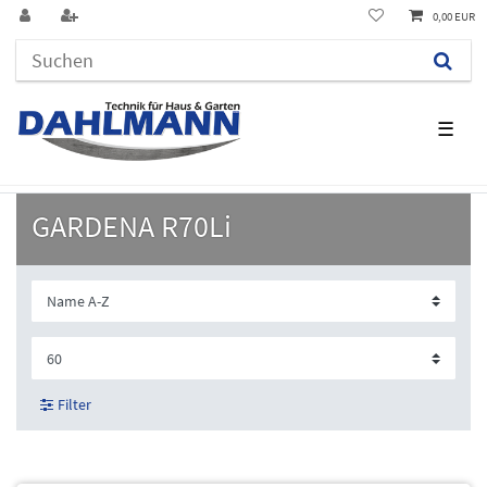
0,00 EUR
☰
GARDENA R70Li
Filter