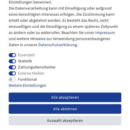
Einstellungen benennen.
08:30 bis 12:30 Uhr
Die Datenverarbeitung kann mit Einwilligung oder aufgrund
eines berechtigten Interesses erfolgen. Die Zustimmung kann
erteilt oder abgelehnt werden. Es besteht das Recht, nicht
einzuwilligen und die Einwilligung zu einem späteren Zeitpunkt
zu ändern oder zu widerrufen. Beachten Sie unser
Impressum
und weitere Hinweise zur Verwendung personenbezogener
Daten in unserer
Daten­schutz­erklärung
.
Essenziell
Statistik
Zahlungsdienstleister
Externe Medien
Impressum
Daten­schutz­erklärung
AGB
Funktional
Weitere Einstellungen
Widerrufs­recht
Kontakt
Alle akzeptieren
Alle ablehnen
*inkl. MwSt. zzgl.
Versandkosten
Auswahl akzeptieren