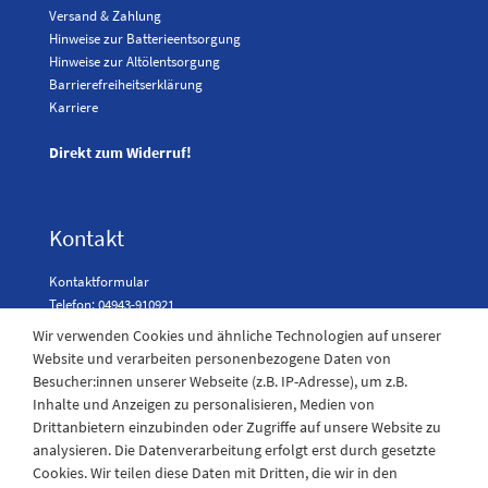
Versand & Zahlung
Hinweise zur Batterieentsorgung
Hinweise zur Altölentsorgung
Barrierefreiheitserklärung
Karriere
Direkt zum Widerruf!
Kontakt
Kontaktformular
Telefon: 04943-910921
Wir verwenden Cookies und ähnliche Technologien auf unserer
Website und verarbeiten personenbezogene Daten von
Besucher:innen unserer Webseite (z.B. IP-Adresse), um z.B.
Laden Öffnungszeiten
Inhalte und Anzeigen zu personalisieren, Medien von
Drittanbietern einzubinden oder Zugriffe auf unsere Website zu
Montag - Freitag
analysieren. Die Datenverarbeitung erfolgt erst durch gesetzte
08:30 - 12:30 und 13.00 - 17.30 Uhr
Cookies. Wir teilen diese Daten mit Dritten, die wir in den
Samstags