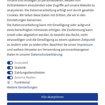
Inhalte und Anzeigen zu personalisieren, Medien von
Drittanbietern einzubinden oder Zugriffe auf unsere Website zu
Montag - Freitag
analysieren. Die Datenverarbeitung erfolgt erst durch gesetzte
08:30 - 12:30 und 13.00 - 17.30 Uhr
Cookies. Wir teilen diese Daten mit Dritten, die wir in den
Samstags
Einstellungen benennen.
08:30 bis 12:30 Uhr
Die Datenverarbeitung kann mit Einwilligung oder aufgrund
eines berechtigten Interesses erfolgen. Die Zustimmung kann
erteilt oder abgelehnt werden. Es besteht das Recht, nicht
einzuwilligen und die Einwilligung zu einem späteren Zeitpunkt
zu ändern oder zu widerrufen. Beachten Sie unser
Impressum
und weitere Hinweise zur Verwendung personenbezogener
Daten in unserer
Daten­schutz­erklärung
.
Essenziell
Statistik
Zahlungsdienstleister
Externe Medien
Impressum
Daten­schutz­erklärung
AGB
Funktional
Weitere Einstellungen
Widerrufs­recht
Kontakt
Alle akzeptieren