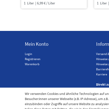
1
Liter
| 6,99 € / Liter
1
Liter
|
Mein Konto
Infor
Login
Versand 
Registrieren
Hinweise 
Warenkorb
Hinweise 
Barrieref
Karriere
Direkt z
Wir verwenden Cookies und ähnliche Technologien auf u
Besucher:innen unserer Webseite (z.B. IP-Adresse), um z.B
einzubinden oder Zugriffe auf unsere Website zu analysier