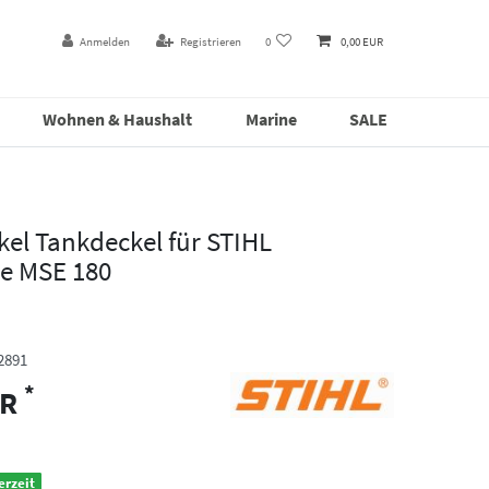
Anmelden
Registrieren
0
0,00 EUR
Wohnen & Haushalt
Marine
SALE
el Tankdeckel für STIHL
ge MSE 180
2891
*
UR
erzeit