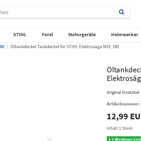
STIHL
Forst
Motorgeräte
Heimwerker
80
Öltankdeckel Tankdeckel für STIHL Elektrosäge MSE 180
Öltankdeck
Elektrosä
Original Ersatzteil
Artikelnummer
12,99 E
Inhalt
1
Stück
2-3 Werktage Lief