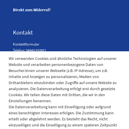
Direkt zum Widerruf!
Kontakt
Kontaktformular
Telefon: 04943-910921
Wir verwenden Cookies und ähnliche Technologien auf unserer
Website und verarbeiten personenbezogene Daten von
Besucher:innen unserer Webseite (z.B. IP-Adresse), um z.B.
Laden Öffnungszeiten
Inhalte und Anzeigen zu personalisieren, Medien von
Drittanbietern einzubinden oder Zugriffe auf unsere Website zu
Montag - Freitag
analysieren. Die Datenverarbeitung erfolgt erst durch gesetzte
08:30 - 12:30 und 13.00 - 17.30 Uhr
Cookies. Wir teilen diese Daten mit Dritten, die wir in den
Samstags
Einstellungen benennen.
08:30 bis 12:30 Uhr
Die Datenverarbeitung kann mit Einwilligung oder aufgrund
eines berechtigten Interesses erfolgen. Die Zustimmung kann
erteilt oder abgelehnt werden. Es besteht das Recht, nicht
einzuwilligen und die Einwilligung zu einem späteren Zeitpunkt