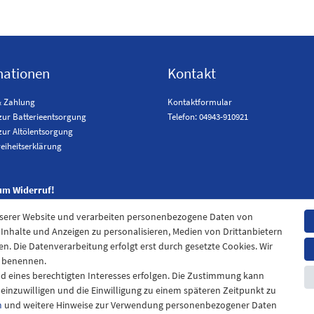
mationen
Kontakt
& Zahlung
Kontaktformular
zur Batterieentsorgung
Telefon: 04943-910921
zur Altölentsorgung
reiheitserklärung
um Widerruf!
nserer Website und verarbeiten personenbezogene Daten von
. Inhalte und Anzeigen zu personalisieren, Medien von Drittanbietern
en. Die Datenverarbeitung erfolgt erst durch gesetzte Cookies. Wir
en benennen.
nd eines berechtigten Interesses erfolgen. Die Zustimmung kann
t einzuwilligen und die Einwilligung zu einem späteren Zeitpunkt zu
m
und weitere Hinweise zur Verwendung personenbezogener Daten
pressum
Daten­schutz­erklärung
AGB
Widerrufs­recht
Kontak