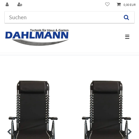
0,00 EUR
☰