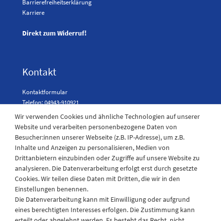
Barrierefreiheitserklärung
Karriere
Direkt zum Widerruf!
Kontakt
Kontaktformular
Telefon: 04943-910921
Wir verwenden Cookies und ähnliche Technologien auf unserer
Website und verarbeiten personenbezogene Daten von
Besucher:innen unserer Webseite (z.B. IP-Adresse), um z.B.
Laden Öffnungszeiten
Inhalte und Anzeigen zu personalisieren, Medien von
Drittanbietern einzubinden oder Zugriffe auf unsere Website zu
Montag - Freitag
analysieren. Die Datenverarbeitung erfolgt erst durch gesetzte
08:30 - 12:30 und 13.00 - 17.30 Uhr
Cookies. Wir teilen diese Daten mit Dritten, die wir in den
Samstags
Einstellungen benennen.
08:30 bis 12:30 Uhr
Die Datenverarbeitung kann mit Einwilligung oder aufgrund
eines berechtigten Interesses erfolgen. Die Zustimmung kann
erteilt oder abgelehnt werden. Es besteht das Recht, nicht