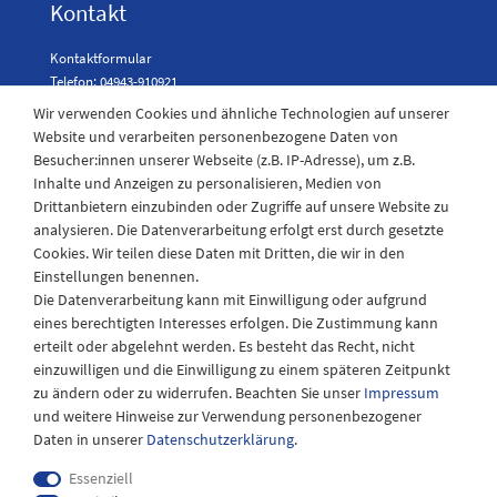
Kontakt
Kontaktformular
Telefon: 04943-910921
Wir verwenden Cookies und ähnliche Technologien auf unserer
Website und verarbeiten personenbezogene Daten von
Besucher:innen unserer Webseite (z.B. IP-Adresse), um z.B.
Laden Öffnungszeiten
Inhalte und Anzeigen zu personalisieren, Medien von
Drittanbietern einzubinden oder Zugriffe auf unsere Website zu
Montag - Freitag
analysieren. Die Datenverarbeitung erfolgt erst durch gesetzte
08:30 - 12:30 und 13.00 - 17.30 Uhr
Cookies. Wir teilen diese Daten mit Dritten, die wir in den
Samstags
Einstellungen benennen.
08:30 bis 12:30 Uhr
Die Datenverarbeitung kann mit Einwilligung oder aufgrund
eines berechtigten Interesses erfolgen. Die Zustimmung kann
erteilt oder abgelehnt werden. Es besteht das Recht, nicht
einzuwilligen und die Einwilligung zu einem späteren Zeitpunkt
zu ändern oder zu widerrufen. Beachten Sie unser
Impressum
und weitere Hinweise zur Verwendung personenbezogener
Daten in unserer
Daten­schutz­erklärung
.
Essenziell