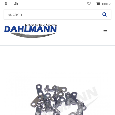
0,00 EUR
☰