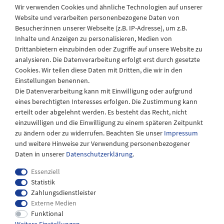
Wir verwenden Cookies und ähnliche Technologien auf unserer
Website und verarbeiten personenbezogene Daten von
Besucher:innen unserer Webseite (z.B. IP-Adresse), um z.B.
Laden Öffnungszeiten
Inhalte und Anzeigen zu personalisieren, Medien von
Drittanbietern einzubinden oder Zugriffe auf unsere Website zu
Montag - Freitag
analysieren. Die Datenverarbeitung erfolgt erst durch gesetzte
08:30 - 12:30 und 13.00 - 17.30 Uhr
Cookies. Wir teilen diese Daten mit Dritten, die wir in den
Samstags
Einstellungen benennen.
08:30 bis 12:30 Uhr
Die Datenverarbeitung kann mit Einwilligung oder aufgrund
eines berechtigten Interesses erfolgen. Die Zustimmung kann
erteilt oder abgelehnt werden. Es besteht das Recht, nicht
einzuwilligen und die Einwilligung zu einem späteren Zeitpunkt
zu ändern oder zu widerrufen. Beachten Sie unser
Impressum
und weitere Hinweise zur Verwendung personenbezogener
Daten in unserer
Daten­schutz­erklärung
.
Essenziell
Statistik
Zahlungsdienstleister
Externe Medien
Impressum
Daten­schutz­erklärung
AGB
Funktional