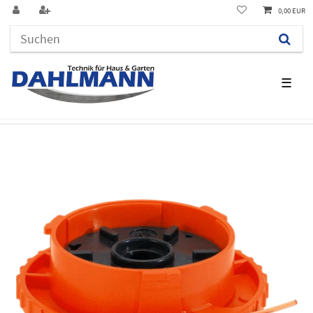
0,00 EUR
☰