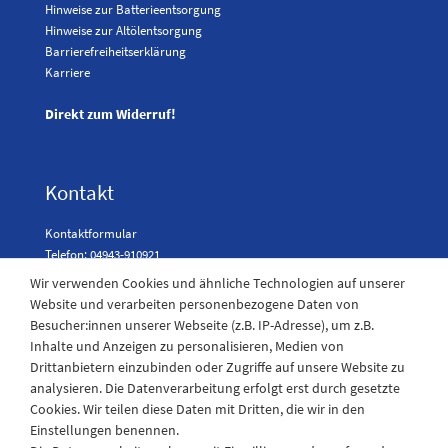
Hinweise zur Batterieentsorgung
Hinweise zur Altölentsorgung
Barrierefreiheitserklärung
Karriere
Direkt zum Widerruf!
Kontakt
Kontaktformular
Telefon: 04943-910921
Wir verwenden Cookies und ähnliche Technologien auf unserer
Website und verarbeiten personenbezogene Daten von
Besucher:innen unserer Webseite (z.B. IP-Adresse), um z.B.
Laden Öffnungszeiten
Inhalte und Anzeigen zu personalisieren, Medien von
Drittanbietern einzubinden oder Zugriffe auf unsere Website zu
Montag - Freitag
analysieren. Die Datenverarbeitung erfolgt erst durch gesetzte
08:30 - 12:30 und 13.00 - 17.30 Uhr
Cookies. Wir teilen diese Daten mit Dritten, die wir in den
Samstags
Einstellungen benennen.
08:30 bis 12:30 Uhr