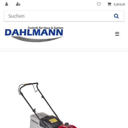
0,00 EUR
☰