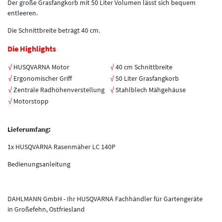
Der große Grasfangkorb mit 50 Liter Volumen lässt sich bequem
entleeren.
Die Schnittbreite beträgt 40 cm.
Die Highlights
√
HUSQVARNA Motor
√
40 cm Schnittbreite
√
Ergonomischer Griff
√
50 Liter Grasfangkorb
√
Zentrale Radhöhenverstellung
√
Stahlblech Mähgehäuse
√
Motorstopp
Lieferumfang:
1x HUSQVARNA Rasenmäher LC 140P
Bedienungsanleitung
DAHLMANN GmbH -
Ihr HUSQVARNA Fachhändler für Gartengeräte
in Großefehn, Ostfriesland