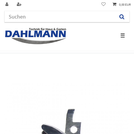
0,00 EUR
☰