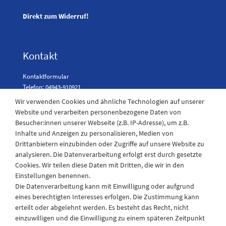
Direkt zum Widerruf!
Kontakt
Kontaktformular
Telefon: 04943-910921
Wir verwenden Cookies und ähnliche Technologien auf unserer
Website und verarbeiten personenbezogene Daten von
Besucher:innen unserer Webseite (z.B. IP-Adresse), um z.B.
Laden Öffnungszeiten
Inhalte und Anzeigen zu personalisieren, Medien von
Drittanbietern einzubinden oder Zugriffe auf unsere Website zu
Montag - Freitag
analysieren. Die Datenverarbeitung erfolgt erst durch gesetzte
08:30 - 12:30 und 13.00 - 17.30 Uhr
Cookies. Wir teilen diese Daten mit Dritten, die wir in den
Samstags
Einstellungen benennen.
08:30 bis 12:30 Uhr
Die Datenverarbeitung kann mit Einwilligung oder aufgrund
eines berechtigten Interesses erfolgen. Die Zustimmung kann
erteilt oder abgelehnt werden. Es besteht das Recht, nicht
einzuwilligen und die Einwilligung zu einem späteren Zeitpunkt