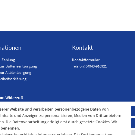
mationen
Kontakt
& Zahlung
Kontaktformular
zur Batterieentsorgung
Telefon: 04943-910921
zur Altölentsorgung
reiheitserklärung
um Widerruf!
nserer Website und verarbeiten personenbezogene Daten von
. Inhalte und Anzeigen zu personalisieren, Medien von Drittanbietern
en. Die Datenverarbeitung erfolgt erst durch gesetzte Cookies. Wir
en benennen.
nd eines berechtigten Interesses erfolgen. Die Zustimmung kann