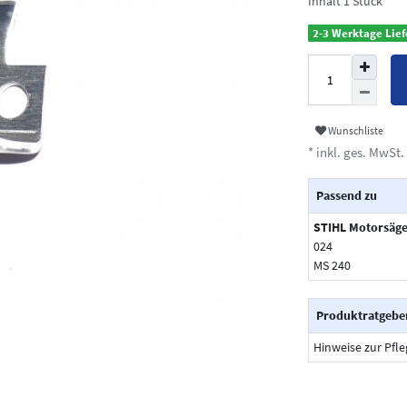
Inhalt
1
Stück
2-3 Werktage Lief
Wunschliste
* inkl. ges. MwSt. 
Passend zu
STIHL Motorsäg
024
MS 240
Produktratgebe
Hinweise zur Pfl