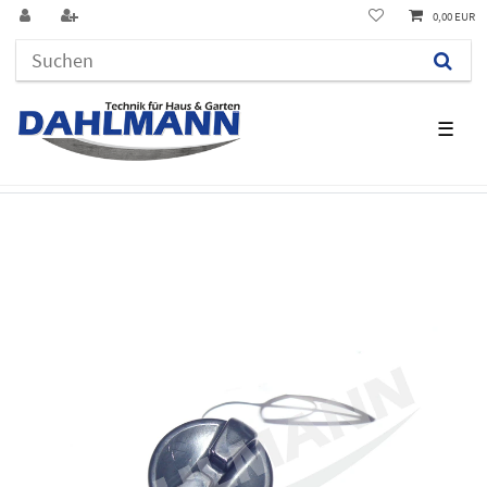
0,00 EUR
☰