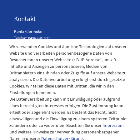
Kontakt
Kontaktformular
Telefon: 04943-910921
Wir verwenden Cookies und ähnliche Technologien auf unserer
Website und verarbeiten personenbezogene Daten von
Besucher:innen unserer Webseite (z.B. IP-Adresse), um z.B.
Laden Öffnungszeiten
Inhalte und Anzeigen zu personalisieren, Medien von
Drittanbietern einzubinden oder Zugriffe auf unsere Website zu
Montag - Freitag
analysieren. Die Datenverarbeitung erfolgt erst durch gesetzte
08:30 - 12:30 und 13.00 - 17.30 Uhr
Cookies. Wir teilen diese Daten mit Dritten, die wir in den
Samstags
Einstellungen benennen.
08:30 bis 12:30 Uhr
Die Datenverarbeitung kann mit Einwilligung oder aufgrund
eines berechtigten Interesses erfolgen. Die Zustimmung kann
erteilt oder abgelehnt werden. Es besteht das Recht, nicht
einzuwilligen und die Einwilligung zu einem späteren Zeitpunkt
zu ändern oder zu widerrufen. Beachten Sie unser
Impressum
und weitere Hinweise zur Verwendung personenbezogener
Daten in unserer
Daten­schutz­erklärung
.