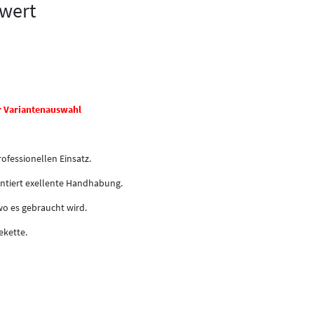
wert
r Variantenauswahl
ofessionellen Einsatz.
antiert exellente Handhabung.
wo es gebraucht wird.
ekette.