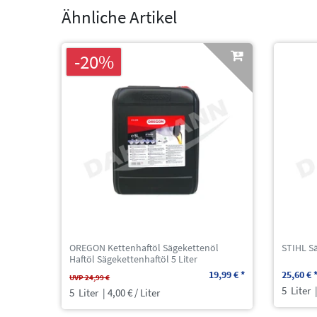
Ähnliche Artikel
-20%
OREGON Kettenhaftöl Sägekettenöl
STIHL Sä
Haftöl Sägekettenhaftöl 5 Liter
19,99 € *
25,60 € 
UVP 24,99 €
5
Liter
|
5
Liter
| 4,00 € / Liter