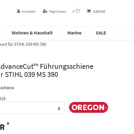
Anmelden
Registrieren
0
0,00 EUR
Wohnen & Haushalt
Marine
SALE
rt für STIHL 039 MS 390
dvanceCut™ Führungsschiene
r STIHL 039 MS 390
schiene
818
*
UR