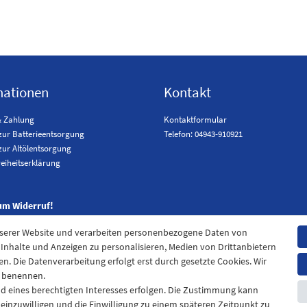
mationen
Kontakt
& Zahlung
Kontaktformular
zur Batterieentsorgung
Telefon: 04943-910921
zur Altölentsorgung
reiheitserklärung
um Widerruf!
nserer Website und verarbeiten personenbezogene Daten von
. Inhalte und Anzeigen zu personalisieren, Medien von Drittanbietern
en. Die Datenverarbeitung erfolgt erst durch gesetzte Cookies. Wir
en benennen.
nd eines berechtigten Interesses erfolgen. Die Zustimmung kann
t einzuwilligen und die Einwilligung zu einem späteren Zeitpunkt zu