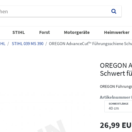
STIHL
Forst
Motorgeräte
Heimwerker
IHL
STIHL 039 MS 390
OREGON AdvanceCut™ Führungsschiene Schwe
OREGON A
Schwert fü
OREGON Führungs
Artikelnummer
SCHWERTLÄNGE
26,99 E