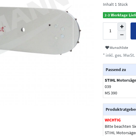
Inhalt
1
Stück
2-3 Werktage Lief
Wunschliste
* inkl. ges. MwSt. 
Passend zu
STIHL Motorsäg
039
MS 390
Produktratgebe
WICHTIG
Bitte beachten Si
STIHL Motorsäge