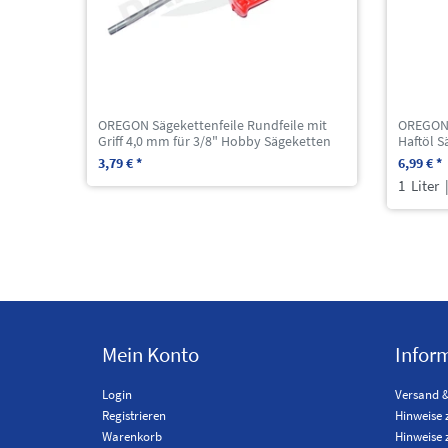
OREGON Sägekettenfeile Rundfeile mit
OREGON 
Griff 4,0 mm für 3/8" Hobby Sägeketten
Haftöl S
3,79 € *
6,99 € *
1
Liter
|
Mein Konto
Infor
Login
Versand 
Registrieren
Hinweise 
Warenkorb
Hinweise 