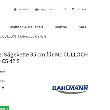
Anmelden
Registrieren
0
0,00 EUR
Wohnen & Haushalt
Marine
SALE
Mc CULLOCH Motorsäge CS 42 S
l Sägekette 35 cm für Mc CULLOCH
 CS 42 S
ette
1988
*
R
erzeit