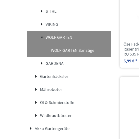
STIHL
VIKING
WOLF GARTEN
Öse Fad
Rasentr
WOLF GARTEN Sonstige
RQ 535 
5,99 € *
GARDENA
Gartenhäcksler
Mähroboter
Öl & Schmierstoffe
Wildkrautbürsten
Akku Gartengeräte