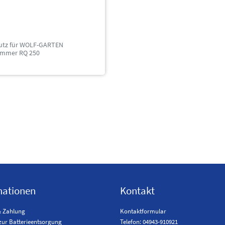
utz für WOLF-GARTEN
immer RQ 250
mationen
Kontakt
& Zahlung
Kontaktformular
zur Batterieentsorgung
Telefon: 04943-910921