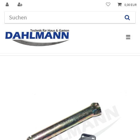
0,00 EUR
☰