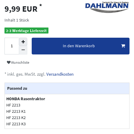
*
9,99 EUR
Inhalt
1
Stück
2-3 Werktage Lieferzeit
In den Warenkorb
Wunschliste
* inkl. ges. MwSt. zzgl.
Versandkosten
Passend zu
HONDA Rasentraktor
HF 2213
HF 2213 K1
HF 2213 K2
HF 2213 K3