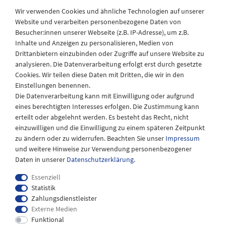
Wir verwenden Cookies und ähnliche Technologien auf unserer
Website und verarbeiten personenbezogene Daten von
Besucher:innen unserer Webseite (z.B. IP-Adresse), um z.B.
Laden Öffnungszeiten
Inhalte und Anzeigen zu personalisieren, Medien von
Drittanbietern einzubinden oder Zugriffe auf unsere Website zu
Montag - Freitag
analysieren. Die Datenverarbeitung erfolgt erst durch gesetzte
08:30 - 12:30 und 13.00 - 17.30 Uhr
Cookies. Wir teilen diese Daten mit Dritten, die wir in den
Samstags
Einstellungen benennen.
08:30 bis 12:30 Uhr
Die Datenverarbeitung kann mit Einwilligung oder aufgrund
eines berechtigten Interesses erfolgen. Die Zustimmung kann
erteilt oder abgelehnt werden. Es besteht das Recht, nicht
einzuwilligen und die Einwilligung zu einem späteren Zeitpunkt
zu ändern oder zu widerrufen. Beachten Sie unser
Impressum
und weitere Hinweise zur Verwendung personenbezogener
Daten in unserer
Daten­schutz­erklärung
.
Essenziell
Statistik
Zahlungsdienstleister
Externe Medien
Impressum
Daten­schutz­erklärung
AGB
Funktional