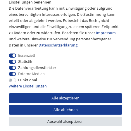
Einstellungen benennen.
08:30 bis 12:30 Uhr
Die Datenverarbeitung kann mit Einwilligung oder aufgrund
eines berechtigten Interesses erfolgen. Die Zustimmung kann
erteilt oder abgelehnt werden. Es besteht das Recht, nicht
einzuwilligen und die Einwilligung zu einem späteren Zeitpunkt
zu ändern oder zu widerrufen. Beachten Sie unser
Impressum
und weitere Hinweise zur Verwendung personenbezogener
Daten in unserer
Daten­schutz­erklärung
.
Essenziell
Statistik
Zahlungsdienstleister
Externe Medien
Impressum
Daten­schutz­erklärung
AGB
Funktional
Weitere Einstellungen
Widerrufs­recht
Kontakt
Alle akzeptieren
Alle ablehnen
*inkl. MwSt. zzgl.
Versandkosten
Auswahl akzeptieren