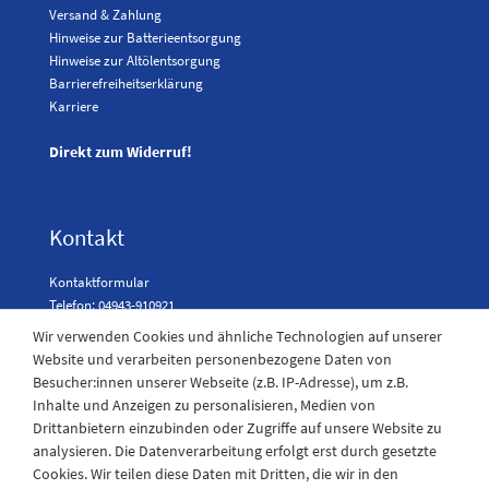
Versand & Zahlung
Hinweise zur Batterieentsorgung
Hinweise zur Altölentsorgung
Barrierefreiheitserklärung
Karriere
Direkt zum Widerruf!
Kontakt
Kontaktformular
Telefon: 04943-910921
Wir verwenden Cookies und ähnliche Technologien auf unserer
Website und verarbeiten personenbezogene Daten von
Besucher:innen unserer Webseite (z.B. IP-Adresse), um z.B.
Laden Öffnungszeiten
Inhalte und Anzeigen zu personalisieren, Medien von
Drittanbietern einzubinden oder Zugriffe auf unsere Website zu
Montag - Freitag
analysieren. Die Datenverarbeitung erfolgt erst durch gesetzte
08:30 - 12:30 und 13.00 - 17.30 Uhr
Cookies. Wir teilen diese Daten mit Dritten, die wir in den
Samstags