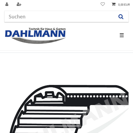
0,00 EUR
☰