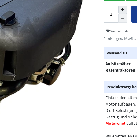
Wunschliste
* inkl. ges. MwSt. 
Passend zu
Aufsitzmäher
Rasentraktoren
Produktratgebe
Einfach den alte
Motor aufbauen.
Die 4 Befestigun
Gaszug und Anlas
Motorenöl
auffül
Wir empfehlen Ori