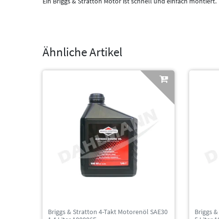
Ein Briggs & Stratton Motor ist schnell und einfach montiert.
Ähnliche Artikel
Briggs & Stratton 4-Takt Motorenöl SAE30
Briggs &