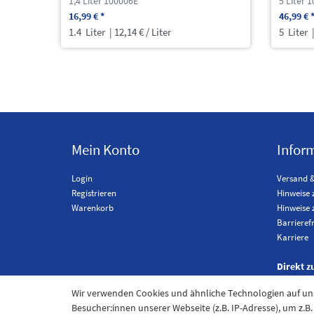
1,4 Liter 100006E
5 Liter 
16,99 € *
46,99 € 
1.4
Liter
| 12,14 € / Liter
5
Liter
|
Mein Konto
Infor
Login
Versand 
Registrieren
Hinweise 
Warenkorb
Hinweise 
Barrieref
Karriere
Direkt z
Wir verwenden Cookies und ähnliche Technologien auf u
Besucher:innen unserer Webseite (z.B. IP-Adresse), um z.B