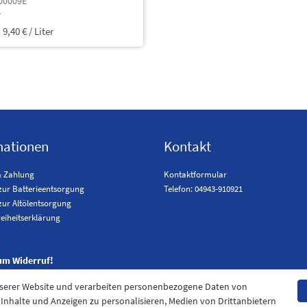
100009E
*
 9,40 € / Liter
mationen
Kontakt
& Zahlung
Kontaktformular
zur Batterieentsorgung
Telefon: 04943-910921
zur Altölentsorgung
reiheitserklärung
um Widerruf!
nserer Website und verarbeiten personenbezogene Daten von
. Inhalte und Anzeigen zu personalisieren, Medien von Drittanbietern