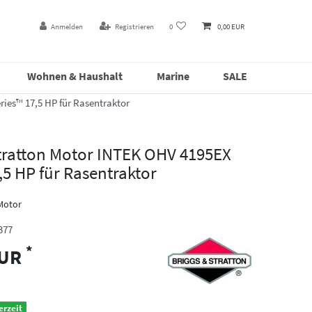
Anmelden
Registrieren
0
0,00 EUR
Wohnen & Haushalt
Marine
SALE
ies™ 17,5 HP für Rasentraktor
Stratton Motor INTEK OHV 4195EX
,5 HP für Rasentraktor
 Motor
377
*
EUR
erzeit