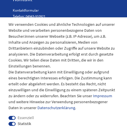
Kontaktformular
Telefon: 04943-910921
Wir verwenden Cookies und ähnliche Technologien auf unserer
Website und verarbeiten personenbezogene Daten von
Besucher:innen unserer Webseite (z.B. IP-Adresse), um z.B.
Laden Öffnungszeiten
Inhalte und Anzeigen zu personalisieren, Medien von
Drittanbietern einzubinden oder Zugriffe auf unsere Website zu
Montag - Freitag
analysieren. Die Datenverarbeitung erfolgt erst durch gesetzte
08:30 - 12:30 und 13.00 - 17.30 Uhr
Cookies. Wir teilen diese Daten mit Dritten, die wir in den
Samstags
Einstellungen benennen.
08:30 bis 12:30 Uhr
Die Datenverarbeitung kann mit Einwilligung oder aufgrund
eines berechtigten Interesses erfolgen. Die Zustimmung kann
erteilt oder abgelehnt werden. Es besteht das Recht, nicht
einzuwilligen und die Einwilligung zu einem späteren Zeitpunkt
zu ändern oder zu widerrufen. Beachten Sie unser
Impressum
und weitere Hinweise zur Verwendung personenbezogener
Daten in unserer
Daten­schutz­erklärung
.
Essenziell
Statistik