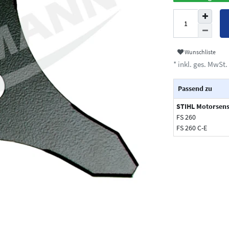
Wunschliste
* inkl. ges. MwSt. 
Passend zu
STIHL Motorsen
FS 260
FS 260 C-E