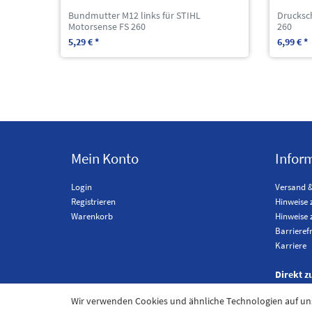
Bundmutter M12 links für STIHL
Drucksc
Motorsense FS 260
260
5,29 € *
6,99 € *
Mein Konto
Infor
Login
Versand 
Registrieren
Hinweise 
Warenkorb
Hinweise 
Barrieref
Karriere
Direkt z
Wir verwenden Cookies und ähnliche Technologien auf u