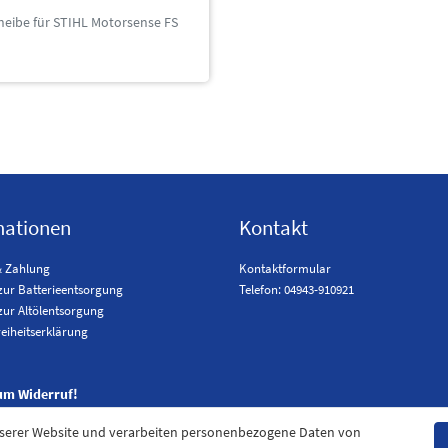
heibe für STIHL Motorsense FS
mationen
Kontakt
& Zahlung
Kontaktformular
zur Batterieentsorgung
Telefon: 04943-910921
zur Altölentsorgung
reiheitserklärung
um Widerruf!
nserer Website und verarbeiten personenbezogene Daten von