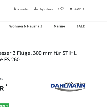
Anmelden
Registrieren
0
0,00 EUR
Wohnen & Haushalt
Marine
SALE
sser 3 Flügel 300 mm für STIHL
e FS 260
l
330
*
UR
erzeit