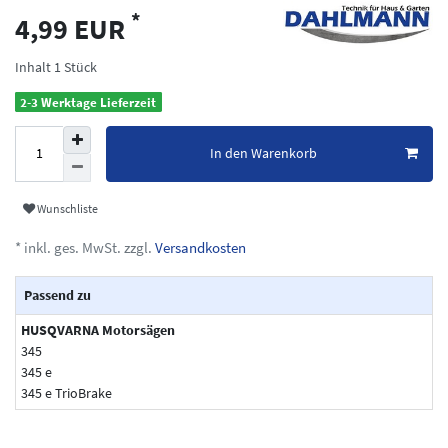
*
4,99 EUR
Inhalt
1
Stück
2-3 Werktage Lieferzeit
In den Warenkorb
Wunschliste
* inkl. ges. MwSt. zzgl.
Versandkosten
Passend zu
HUSQVARNA Motorsägen
345
345 e
345 e TrioBrake