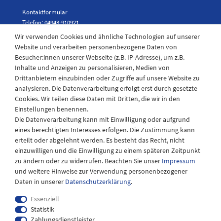
Kontaktformular
Telefon: 04943-910921
Wir verwenden Cookies und ähnliche Technologien auf unserer
Website und verarbeiten personenbezogene Daten von
Besucher:innen unserer Webseite (z.B. IP-Adresse), um z.B.
Laden Öffnungszeiten
Inhalte und Anzeigen zu personalisieren, Medien von
Drittanbietern einzubinden oder Zugriffe auf unsere Website zu
Montag - Freitag
analysieren. Die Datenverarbeitung erfolgt erst durch gesetzte
08:30 - 12:30 und 13.00 - 17.30 Uhr
Cookies. Wir teilen diese Daten mit Dritten, die wir in den
Samstags
Einstellungen benennen.
08:30 bis 12:30 Uhr
Die Datenverarbeitung kann mit Einwilligung oder aufgrund
eines berechtigten Interesses erfolgen. Die Zustimmung kann
erteilt oder abgelehnt werden. Es besteht das Recht, nicht
einzuwilligen und die Einwilligung zu einem späteren Zeitpunkt
zu ändern oder zu widerrufen. Beachten Sie unser
Impressum
und weitere Hinweise zur Verwendung personenbezogener
Daten in unserer
Daten­schutz­erklärung
.
Essenziell
Statistik
Zahlungsdienstleister