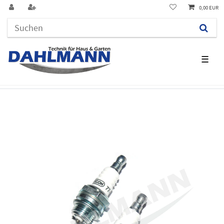
0,00 EUR
☰