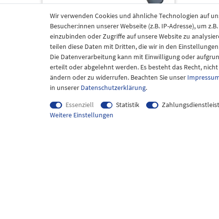
Wir verwenden Cookies und ähnliche Technologien auf u
Besucher:innen unserer Webseite (z.B. IP-Adresse), um z.B
einzubinden oder Zugriffe auf unsere Website zu analysier
GRANIT Black Edition Universalbeil Axt
teilen diese Daten mit Dritten, die wir in den Einstellung
460 mm 710 g inkl. Klingenschutz
Die Datenverarbeitung kann mit Einwilligung oder aufgru
29,99 € *
erteilt oder abgelehnt werden. Es besteht das Recht, nich
ändern oder zu widerrufen. Beachten Sie unser
Impressu
in unserer
Daten­schutz­erklärung
.
Essenziell
Statistik
Zahlungsdienstleis
Weitere Einstellungen
Mein Konto
Infor
Login
Versand 
Registrieren
Hinweise 
Warenkorb
Hinweise 
Barrieref
Karriere
Direkt z