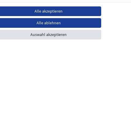
Alle akzeptieren
Alle ablehnen
Auswahl akzeptieren
Laden Öffnungszeiten
Montag - Freitag
08:30 - 12:30 und 13.00 - 17.30 Uhr
Samstags
08:30 bis 12:30 Uhr