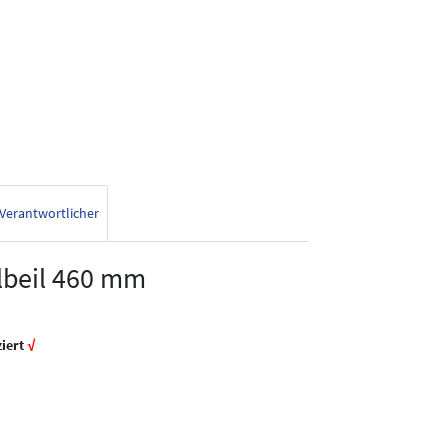
Verantwortlicher
lbeil 460 mm
ziert
√