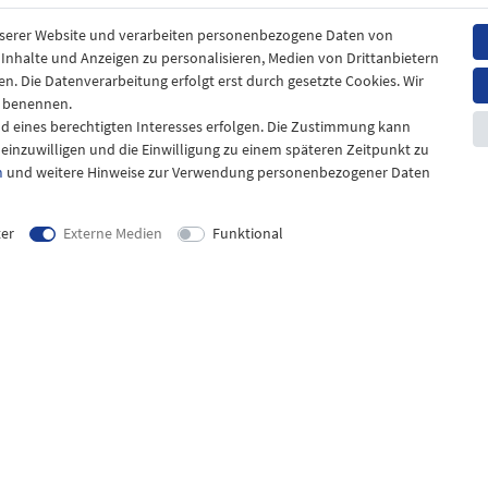
nserer Website und verarbeiten personenbezogene Daten von
. Inhalte und Anzeigen zu personalisieren, Medien von Drittanbietern
en. Die Datenverarbeitung erfolgt erst durch gesetzte Cookies. Wir
en benennen.
nd eines berechtigten Interesses erfolgen. Die Zustimmung kann
t einzuwilligen und die Einwilligung zu einem späteren Zeitpunkt zu
m
und weitere Hinweise zur Verwendung personenbezogener Daten
ter
Externe Medien
Funktional
mationen
Kontakt
& Zahlung
Kontaktformular
zur Batterieentsorgung
Telefon: 04943-910921
zur Altölentsorgung
reiheitserklärung
um Widerruf!