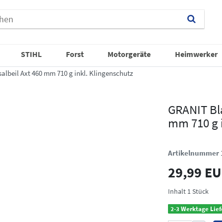
STIHL
Forst
Motorgeräte
Heimwerker
albeil Axt 460 mm 710 g inkl. Klingenschutz
GRANIT Bla
mm 710 g i
Artikelnummer
29,99 E
Inhalt
1
Stück
2-3 Werktage Lief