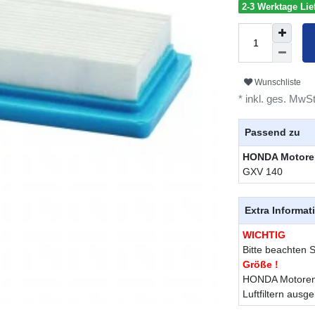
2-3 Werktage Lief
Wunschliste
* inkl. ges. MwSt
Passend zu
HONDA Motore
GXV 140
Extra Informat
WICHTIG
Bitte beachten S
Größe !
HONDA Motoren 
Luftfiltern ausgel