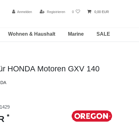
Anmelden
Registrieren
0
0,00 EUR
Wohnen & Haushalt
Marine
SALE
r für HONDA Motoren GXV 140
NDA
1429
*
UR