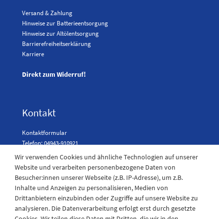
Versand & Zahlung
Hinweise zur Batterieentsorgung
Hinweise zur Altölentsorgung
Barrierefreiheitserklärung
Karriere
Direkt zum Widerruf!
Kontakt
Kontaktformular
Telefon: 04943-910921
Wir verwenden Cookies und ähnliche Technologien auf unserer
Website und verarbeiten personenbezogene Daten von
Besucher:innen unserer Webseite (z.B. IP-Adresse), um z.B.
Laden Öffnungszeiten
Inhalte und Anzeigen zu personalisieren, Medien von
Drittanbietern einzubinden oder Zugriffe auf unsere Website zu
Montag - Freitag
analysieren. Die Datenverarbeitung erfolgt erst durch gesetzte
08:30 - 12:30 und 13.00 - 17.30 Uhr
Cookies. Wir teilen diese Daten mit Dritten, die wir in den