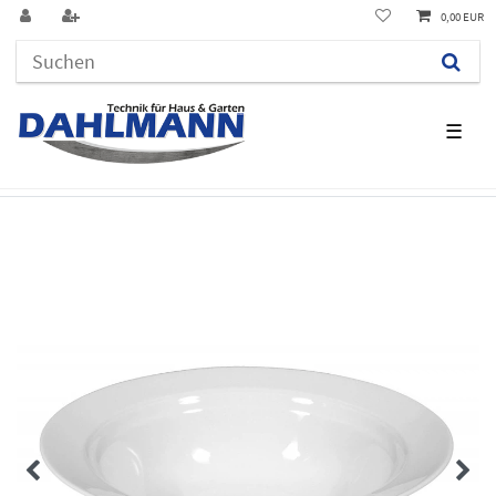
0,00 EUR
☰