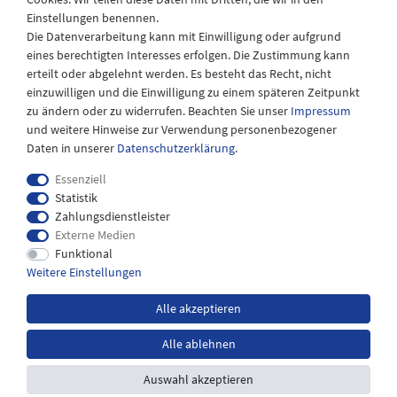
Samstags
Einstellungen benennen.
08:30 bis 12:30 Uhr
Die Datenverarbeitung kann mit Einwilligung oder aufgrund
eines berechtigten Interesses erfolgen. Die Zustimmung kann
erteilt oder abgelehnt werden. Es besteht das Recht, nicht
einzuwilligen und die Einwilligung zu einem späteren Zeitpunkt
zu ändern oder zu widerrufen. Beachten Sie unser
Impressum
und weitere Hinweise zur Verwendung personenbezogener
Daten in unserer
Daten­schutz­erklärung
.
Essenziell
Statistik
Zahlungsdienstleister
Externe Medien
Impressum
Daten­schutz­erklärung
AGB
Funktional
Weitere Einstellungen
Widerrufs­recht
Kontakt
Alle akzeptieren
Alle ablehnen
*inkl. MwSt. zzgl.
Versandkosten
Auswahl akzeptieren