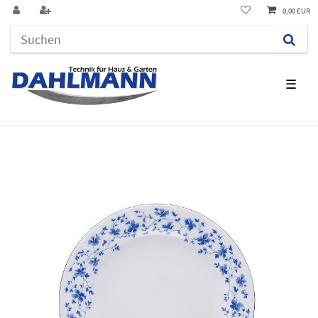
0,00 EUR
☰