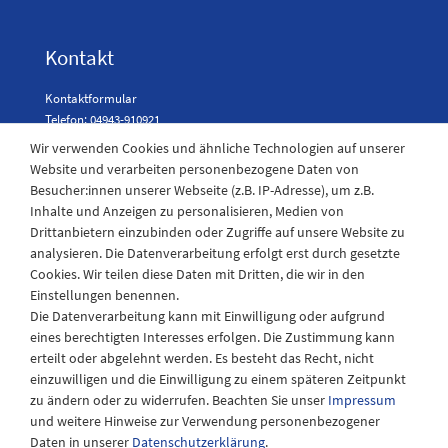
Kontakt
Kontaktformular
Telefon: 04943-910921
Wir verwenden Cookies und ähnliche Technologien auf unserer
Website und verarbeiten personenbezogene Daten von
Besucher:innen unserer Webseite (z.B. IP-Adresse), um z.B.
Laden Öffnungszeiten
Inhalte und Anzeigen zu personalisieren, Medien von
Drittanbietern einzubinden oder Zugriffe auf unsere Website zu
Montag - Freitag
analysieren. Die Datenverarbeitung erfolgt erst durch gesetzte
08:30 - 12:30 und 13.00 - 17.30 Uhr
Cookies. Wir teilen diese Daten mit Dritten, die wir in den
Samstags
Einstellungen benennen.
08:30 bis 12:30 Uhr
Die Datenverarbeitung kann mit Einwilligung oder aufgrund
eines berechtigten Interesses erfolgen. Die Zustimmung kann
erteilt oder abgelehnt werden. Es besteht das Recht, nicht
einzuwilligen und die Einwilligung zu einem späteren Zeitpunkt
zu ändern oder zu widerrufen. Beachten Sie unser
Impressum
und weitere Hinweise zur Verwendung personenbezogener
Daten in unserer
Daten­schutz­erklärung
.