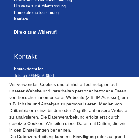
Hinweise zur Altölentsorgung
Barrierefreiheitserklärung
Karriere
Direkt zum Widerruf!
Kontakt
Kontaktformular
Telefon: 04943-910921
Wir verwenden Cookies und ähnliche Technologien auf
unserer Website und verarbeiten personenbezogene Daten
von Besucher:innen unserer Webseite (z.B. IP-Adresse), um
Laden Öffnungszeiten
z.B. Inhalte und Anzeigen zu personalisieren, Medien von
Drittanbietern einzubinden oder Zugriffe auf unsere Website
Montag - Freitag
zu analysieren. Die Datenverarbeitung erfolgt erst durch
08:30 - 12:30 und 13.00 - 17.30 Uhr
gesetzte Cookies. Wir teilen diese Daten mit Dritten, die wir
Samstags
in den Einstellungen benennen.
08:30 bis 12:30 Uhr
Die Datenverarbeitung kann mit Einwilligung oder aufgrund