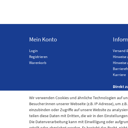
Mein Konto
Infor
Login
Versand 
Registrieren
Hinweise 
Warenkorb
Hinweise 
Barrieref
Karriere
Direkt z
Wir verwenden Cookies und ähnliche Technologien auf u
Besucher:innen unserer Webseite (z.B. IP-Adresse), um z.B
einzubinden oder Zugriffe auf unsere Website zu analysier
teilen diese Daten mit Dritten, die wir in den Einstellung
Die Datenverarbeitung kann mit Einwilligung oder aufgru
erteilt oder abgelehnt werden. Es besteht das Recht, nich