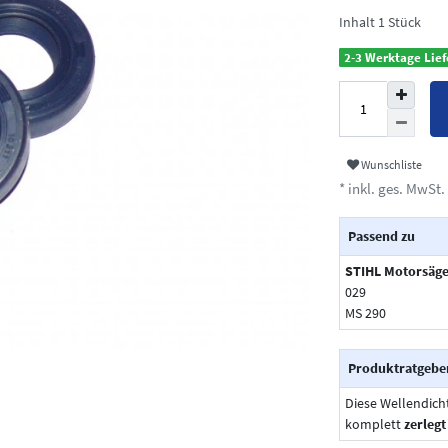
Inhalt
1
Stück
2-3 Werktage Lief
Wunschliste
* inkl. ges. MwSt. 
Passend zu
STIHL Motorsäg
029
MS 290
Produktratgebe
Diese Wellendic
komplett
zerlegt