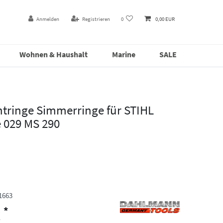
Anmelden
Registrieren
0
0,00 EUR
Wohnen & Haushalt
Marine
SALE
htringe Simmerringe für STIHL
 029 MS 290
1663
*
R