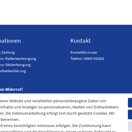
mationen
Kontakt
& Zahlung
Kontaktformular
zur Batterieentsorgung
Telefon: 04943-910921
zur Altölentsorgung
reiheitserklärung
um Widerruf!
nserer Website und verarbeiten personenbezogene Daten von
. Inhalte und Anzeigen zu personalisieren, Medien von Drittanbietern
en. Die Datenverarbeitung erfolgt erst durch gesetzte Cookies. Wir
en benennen.
nd eines berechtigten Interesses erfolgen. Die Zustimmung kann
t einzuwilligen und die Einwilligung zu einem späteren Zeitpunkt zu