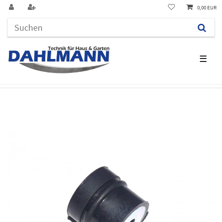
0,00 EUR
☰