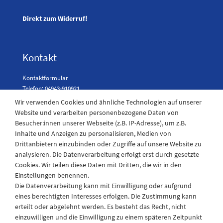
Direkt zum Widerruf!
Kontakt
Kontaktformular
Telefon: 04943-910921
Wir verwenden Cookies und ähnliche Technologien auf unserer
Website und verarbeiten personenbezogene Daten von
Besucher:innen unserer Webseite (z.B. IP-Adresse), um z.B.
Laden Öffnungszeiten
Inhalte und Anzeigen zu personalisieren, Medien von
Drittanbietern einzubinden oder Zugriffe auf unsere Website zu
Montag - Freitag
analysieren. Die Datenverarbeitung erfolgt erst durch gesetzte
08:30 - 12:30 und 13.00 - 17.30 Uhr
Cookies. Wir teilen diese Daten mit Dritten, die wir in den
Samstags
Einstellungen benennen.
08:30 bis 12:30 Uhr
Die Datenverarbeitung kann mit Einwilligung oder aufgrund
eines berechtigten Interesses erfolgen. Die Zustimmung kann
erteilt oder abgelehnt werden. Es besteht das Recht, nicht
einzuwilligen und die Einwilligung zu einem späteren Zeitpunkt