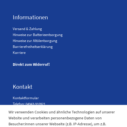
Informationen
Versand & Zahlung
Hinweise zur Batterieentsorgung
Hinweise zur Altölentsorgung
Barrierefreiheitserklärung
Karriere
Direkt zum Widerruf!
Kontakt
Kontaktformular
Telefon: 04943-910921
Wir verwenden Cookies und ähnliche Technologien auf unserer
Website und verarbeiten personenbezogene Daten von
Besucher:innen unserer Webseite (z.B. IP-Adresse), um z.B.
Laden Öffnungszeiten