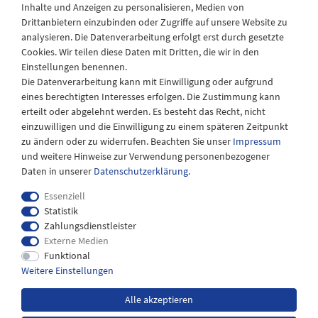
Inhalte und Anzeigen zu personalisieren, Medien von
Drittanbietern einzubinden oder Zugriffe auf unsere Website zu
Montag - Freitag
analysieren. Die Datenverarbeitung erfolgt erst durch gesetzte
08:30 - 12:30 und 13.00 - 17.30 Uhr
Cookies. Wir teilen diese Daten mit Dritten, die wir in den
Samstags
Einstellungen benennen.
08:30 bis 12:30 Uhr
Die Datenverarbeitung kann mit Einwilligung oder aufgrund
eines berechtigten Interesses erfolgen. Die Zustimmung kann
erteilt oder abgelehnt werden. Es besteht das Recht, nicht
einzuwilligen und die Einwilligung zu einem späteren Zeitpunkt
zu ändern oder zu widerrufen. Beachten Sie unser
Impressum
und weitere Hinweise zur Verwendung personenbezogener
Daten in unserer
Daten­schutz­erklärung
.
Essenziell
Statistik
Zahlungsdienstleister
Externe Medien
Impressum
Daten­schutz­erklärung
AGB
Funktional
Weitere Einstellungen
Widerrufs­recht
Kontakt
Alle akzeptieren