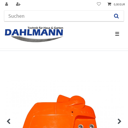
0,00 EUR
☰