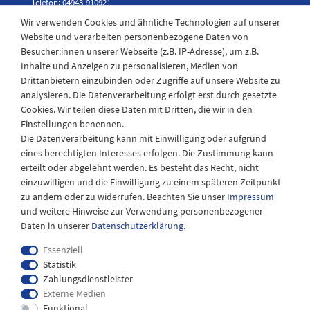
Telefon: 04943-910921
Wir verwenden Cookies und ähnliche Technologien auf unserer
Website und verarbeiten personenbezogene Daten von
Besucher:innen unserer Webseite (z.B. IP-Adresse), um z.B.
Laden Öffnungszeiten
Inhalte und Anzeigen zu personalisieren, Medien von
Drittanbietern einzubinden oder Zugriffe auf unsere Website zu
Montag - Freitag
analysieren. Die Datenverarbeitung erfolgt erst durch gesetzte
08:30 - 12:30 und 13.00 - 17.30 Uhr
Cookies. Wir teilen diese Daten mit Dritten, die wir in den
Samstags
Einstellungen benennen.
08:30 bis 12:30 Uhr
Die Datenverarbeitung kann mit Einwilligung oder aufgrund
eines berechtigten Interesses erfolgen. Die Zustimmung kann
erteilt oder abgelehnt werden. Es besteht das Recht, nicht
einzuwilligen und die Einwilligung zu einem späteren Zeitpunkt
zu ändern oder zu widerrufen. Beachten Sie unser
Impressum
und weitere Hinweise zur Verwendung personenbezogener
Daten in unserer
Daten­schutz­erklärung
.
Essenziell
Statistik
Zahlungsdienstleister
Externe Medien
Impressum
Daten­schutz­erklärung
AGB
Funktional