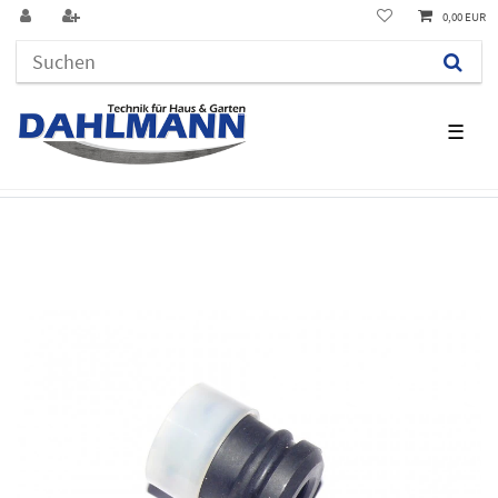
0,00 EUR
☰