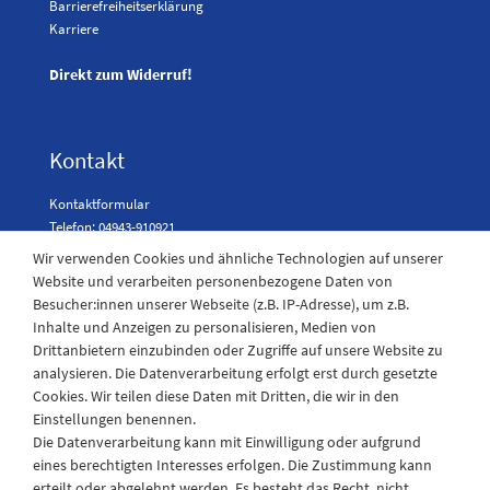
Barrierefreiheitserklärung
Karriere
Direkt zum Widerruf!
Kontakt
Kontaktformular
Telefon: 04943-910921
Wir verwenden Cookies und ähnliche Technologien auf unserer
Website und verarbeiten personenbezogene Daten von
Besucher:innen unserer Webseite (z.B. IP-Adresse), um z.B.
Laden Öffnungszeiten
Inhalte und Anzeigen zu personalisieren, Medien von
Drittanbietern einzubinden oder Zugriffe auf unsere Website zu
Montag - Freitag
analysieren. Die Datenverarbeitung erfolgt erst durch gesetzte
08:30 - 12:30 und 13.00 - 17.30 Uhr
Cookies. Wir teilen diese Daten mit Dritten, die wir in den
Samstags
Einstellungen benennen.
08:30 bis 12:30 Uhr
Die Datenverarbeitung kann mit Einwilligung oder aufgrund
eines berechtigten Interesses erfolgen. Die Zustimmung kann
erteilt oder abgelehnt werden. Es besteht das Recht, nicht