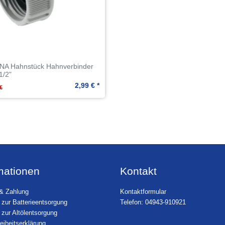
A Hahnstück Hahnverbinder
1/2"
2,99 € *
€
mationen
Kontakt
& Zahlung
Kontaktformular
 zur Batterieentsorgung
Telefon: 04943-910921
 zur Altölentsorgung
reiheitserklärung