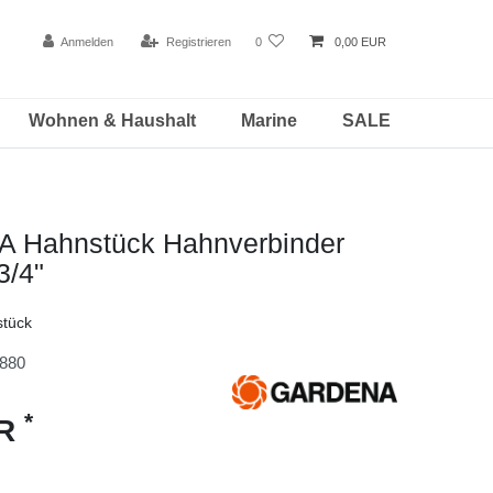
Anmelden
Registrieren
0
0,00 EUR
Wohnen & Haushalt
Marine
SALE
Hahnstück Hahnverbinder
3/4"
tück
880
*
UR