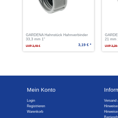
GARDENA Hahnstück Hahnverbinder
GARDEN
33,3 mm 1"
21 mm 
3,19 € *
UVP 3,49 €
UVP 3,29 
Mein Konto
Infor
Login
Versand 
Registrieren
Hinweise
Warenkorb
Hinweise
Barrieref