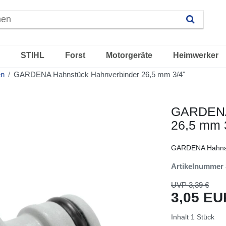
STIHL
Forst
Motorgeräte
Heimwerker
en
GARDENA Hahnstück Hahnverbinder 26,5 mm 3/4"
GARDENA 
26,5 mm 
GARDENA Hahns
Artikelnummer
UVP 3,39 €
3,05 E
Inhalt
1
Stück