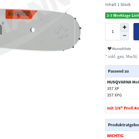
Inhalt
1
Stück
2-3 Werktage Lief
Wunschliste
* inkl. ges. MwSt. 
Passend zu
HUSQVARNA Mot
357 XP
357 XPG
mit 3/8" Profi K
Produktratgebe
WICHTIG