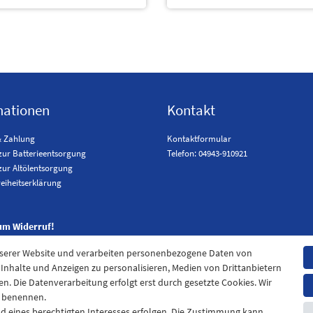
mationen
Kontakt
& Zahlung
Kontaktformular
zur Batterieentsorgung
Telefon: 04943-910921
zur Altölentsorgung
reiheitserklärung
um Widerruf!
nserer Website und verarbeiten personenbezogene Daten von
. Inhalte und Anzeigen zu personalisieren, Medien von Drittanbietern
en. Die Datenverarbeitung erfolgt erst durch gesetzte Cookies. Wir
en benennen.
nd eines berechtigten Interesses erfolgen. Die Zustimmung kann