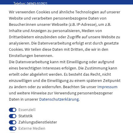
Telefon: 04943-910921
Wir verwenden Cookies und ähnliche Technologien auf unserer
Website und verarbeiten personenbezogene Daten von
Besucher:innen unserer Webseite (z.B. IP-Adresse), um z.B.
Laden Öffnungszeiten
Inhalte und Anzeigen zu personalisieren, Medien von
Drittanbietern einzubinden oder Zugriffe auf unsere Website zu
Montag - Freitag
analysieren. Die Datenverarbeitung erfolgt erst durch gesetzte
08:30 - 12:30 und 13.00 - 17.30 Uhr
Cookies. Wir teilen diese Daten mit Dritten, die wir in den
Samstags
Einstellungen benennen.
08:30 bis 12:30 Uhr
Die Datenverarbeitung kann mit Einwilligung oder aufgrund
eines berechtigten Interesses erfolgen. Die Zustimmung kann
erteilt oder abgelehnt werden. Es besteht das Recht, nicht
einzuwilligen und die Einwilligung zu einem späteren Zeitpunkt
zu ändern oder zu widerrufen. Beachten Sie unser
Impressum
und weitere Hinweise zur Verwendung personenbezogener
Daten in unserer
Daten­schutz­erklärung
.
Essenziell
Statistik
Zahlungsdienstleister
Externe Medien
Impressum
Daten­schutz­erklärung
AGB