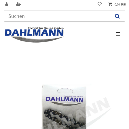
0,00 EUR
☰