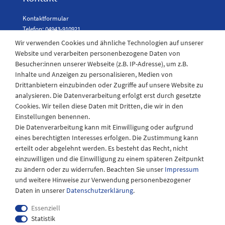
Kontaktformular
Telefon: 04943-910921
Wir verwenden Cookies und ähnliche Technologien auf unserer
Website und verarbeiten personenbezogene Daten von
Besucher:innen unserer Webseite (z.B. IP-Adresse), um z.B.
Laden Öffnungszeiten
Inhalte und Anzeigen zu personalisieren, Medien von
Drittanbietern einzubinden oder Zugriffe auf unsere Website zu
Montag - Freitag
analysieren. Die Datenverarbeitung erfolgt erst durch gesetzte
08:30 - 12:30 und 13.00 - 17.30 Uhr
Cookies. Wir teilen diese Daten mit Dritten, die wir in den
Samstags
Einstellungen benennen.
08:30 bis 12:30 Uhr
Die Datenverarbeitung kann mit Einwilligung oder aufgrund
eines berechtigten Interesses erfolgen. Die Zustimmung kann
erteilt oder abgelehnt werden. Es besteht das Recht, nicht
einzuwilligen und die Einwilligung zu einem späteren Zeitpunkt
zu ändern oder zu widerrufen. Beachten Sie unser
Impressum
und weitere Hinweise zur Verwendung personenbezogener
Daten in unserer
Daten­schutz­erklärung
.
Essenziell
Statistik