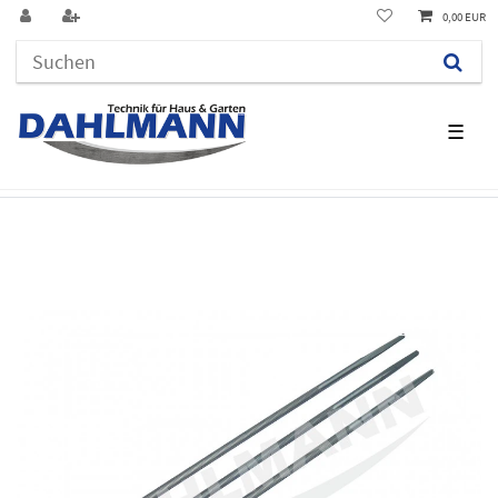
0,00 EUR
☰