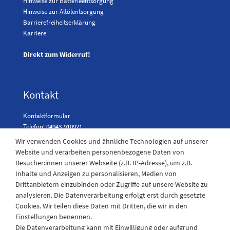
Hinweise zur Batterieentsorgung
Hinweise zur Altölentsorgung
Barrierefreiheitserklärung
Karriere
Direkt zum Widerruf!
Kontakt
Kontaktformular
Telefon: 04943-910921
Wir verwenden Cookies und ähnliche Technologien auf unserer
Website und verarbeiten personenbezogene Daten von
Besucher:innen unserer Webseite (z.B. IP-Adresse), um z.B.
Laden Öffnungszeiten
Inhalte und Anzeigen zu personalisieren, Medien von
Drittanbietern einzubinden oder Zugriffe auf unsere Website zu
Montag - Freitag
analysieren. Die Datenverarbeitung erfolgt erst durch gesetzte
08:30 - 12:30 und 13.00 - 17.30 Uhr
Cookies. Wir teilen diese Daten mit Dritten, die wir in den
Samstags
Einstellungen benennen.
08:30 bis 12:30 Uhr
Die Datenverarbeitung kann mit Einwilligung oder aufgrund