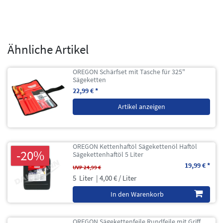
Ähnliche Artikel
OREGON Schärfset mit Tasche für 325"
Sägeketten
22,99 € *
Artikel anzeigen
OREGON Kettenhaftöl Sägekettenöl Haftöl
-20%
Sägekettenhaftöl 5 Liter
19,99 € *
UVP 24,99 €
5
Liter
| 4,00 € / Liter
In den Warenkorb
OREGON Sägekettenfeile Rundfeile mit Griff