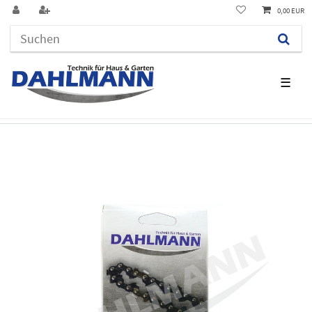
0,00 EUR
☰