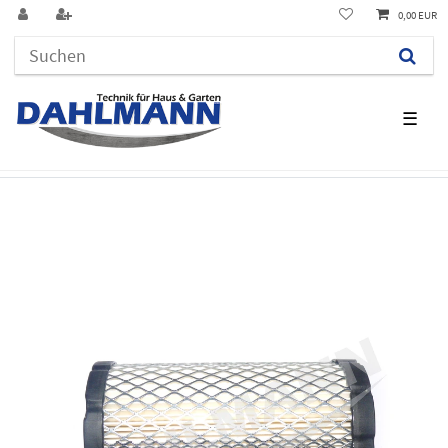
0,00 EUR
☰