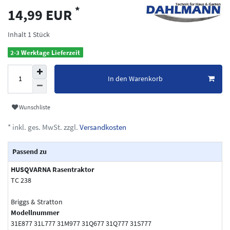
*
14,99 EUR
Inhalt
1
Stück
2-3 Werktage Lieferzeit
In den Warenkorb
Wunschliste
* inkl. ges. MwSt. zzgl.
Versandkosten
Passend zu
HUSQVARNA Rasentraktor
TC 238
Briggs & Stratton
Modellnummer
31E877 31L777 31M977 31Q677 31Q777 31S777