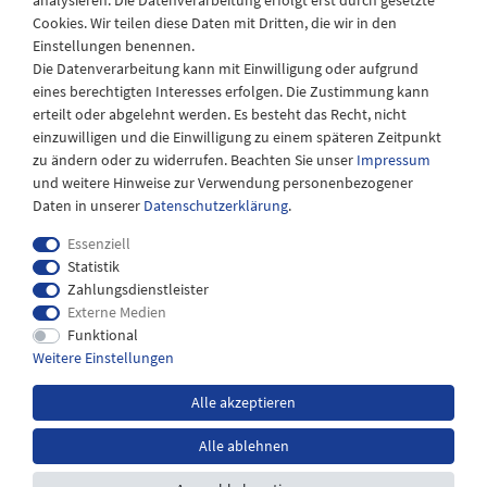
analysieren. Die Datenverarbeitung erfolgt erst durch gesetzte
08:30 - 12:30 und 13.00 - 17.30 Uhr
Cookies. Wir teilen diese Daten mit Dritten, die wir in den
Samstags
Einstellungen benennen.
08:30 bis 12:30 Uhr
Die Datenverarbeitung kann mit Einwilligung oder aufgrund
eines berechtigten Interesses erfolgen. Die Zustimmung kann
erteilt oder abgelehnt werden. Es besteht das Recht, nicht
einzuwilligen und die Einwilligung zu einem späteren Zeitpunkt
zu ändern oder zu widerrufen. Beachten Sie unser
Impressum
und weitere Hinweise zur Verwendung personenbezogener
Daten in unserer
Daten­schutz­erklärung
.
Essenziell
Statistik
Zahlungsdienstleister
Externe Medien
Impressum
Daten­schutz­erklärung
AGB
Funktional
Weitere Einstellungen
Widerrufs­recht
Kontakt
Alle akzeptieren
Alle ablehnen
*inkl. MwSt. zzgl.
Versandkosten