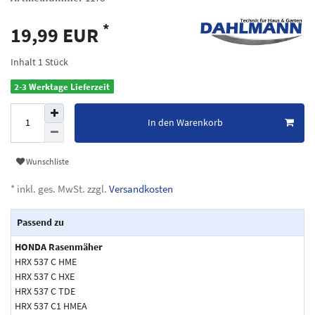
*
19,99 EUR
Inhalt
1
Stück
2-3 Werktage Lieferzeit
In den Warenkorb
Wunschliste
* inkl. ges. MwSt. zzgl.
Versandkosten
Passend zu
HONDA Rasenmäher
HRX 537 C HME
HRX 537 C HXE
HRX 537 C TDE
HRX 537 C1 HMEA