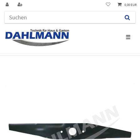
0,00 EUR
☰