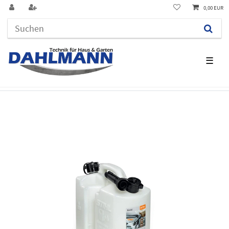
0,00 EUR
☰