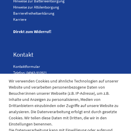
Hinweise zur Batterieentsorgung
Hinweise zur Altölentsorgung
Barrierefreiheitserklärung
Karriere
Direkt zum Widerruf!
Kontakt
Kontaktformular
Telefon: 04943-910921
Wir verwenden Cookies und ähnliche Technologien auf unserer
Website und verarbeiten personenbezogene Daten von
Besucher:innen unserer Webseite (z.B. IP-Adresse), um z.B.
Laden Öffnungszeiten
Inhalte und Anzeigen zu personalisieren, Medien von
Drittanbietern einzubinden oder Zugriffe auf unsere Website zu
Montag - Freitag
analysieren. Die Datenverarbeitung erfolgt erst durch gesetzte
08:30 - 12:30 und 13.00 - 17.30 Uhr
Cookies. Wir teilen diese Daten mit Dritten, die wir in den
Samstags
Einstellungen benennen.
08:30 bis 12:30 Uhr
Die Datenverarbeitung kann mit Einwilligung oder aufgrund