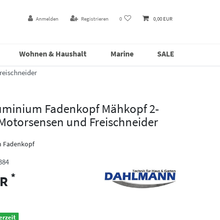
Anmelden
Registrieren
0
0,00 EUR
Wohnen & Haushalt
Marine
SALE
reischneider
Aluminium Fadenkopf Mähkopf 2-
 Motorsensen und Freischneider
m Fadenkopf
384
*
UR
erzeit