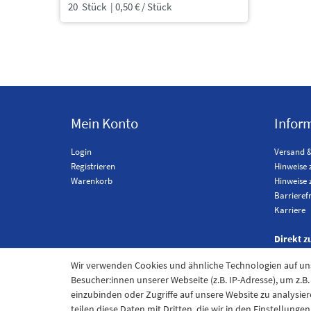
20
Stück
| 0,50 € / Stück
Mein Konto
Infor
Login
Versand 
Registrieren
Hinweise 
Warenkorb
Hinweise 
Barrieref
Karriere
Direkt z
Wir verwenden Cookies und ähnliche Technologien auf u
Besucher:innen unserer Webseite (z.B. IP-Adresse), um z.B
einzubinden oder Zugriffe auf unsere Website zu analysier
teilen diese Daten mit Dritten, die wir in den Einstellung