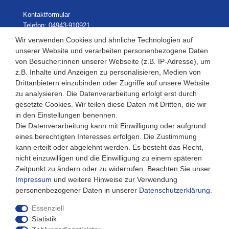
Kontaktformular
Telefon: 04943-910921
Wir verwenden Cookies und ähnliche Technologien auf
unserer Website und verarbeiten personenbezogene Daten
von Besucher:innen unserer Webseite (z.B. IP-Adresse), um
Laden Öffnungszeiten
z.B. Inhalte und Anzeigen zu personalisieren, Medien von
Drittanbietern einzubinden oder Zugriffe auf unsere Website
Montag - Freitag
zu analysieren. Die Datenverarbeitung erfolgt erst durch
08:30 - 12:30 und 13.00 - 17.30 Uhr
gesetzte Cookies. Wir teilen diese Daten mit Dritten, die wir
Samstags
in den Einstellungen benennen.
08:30 bis 12:30 Uhr
Die Datenverarbeitung kann mit Einwilligung oder aufgrund
eines berechtigten Interesses erfolgen. Die Zustimmung
kann erteilt oder abgelehnt werden. Es besteht das Recht,
nicht einzuwilligen und die Einwilligung zu einem späteren
Zeitpunkt zu ändern oder zu widerrufen. Beachten Sie unser
Impressum
und weitere Hinweise zur Verwendung
personenbezogener Daten in unserer
Daten­schutz­erklärung
.
Essenziell
Statistik