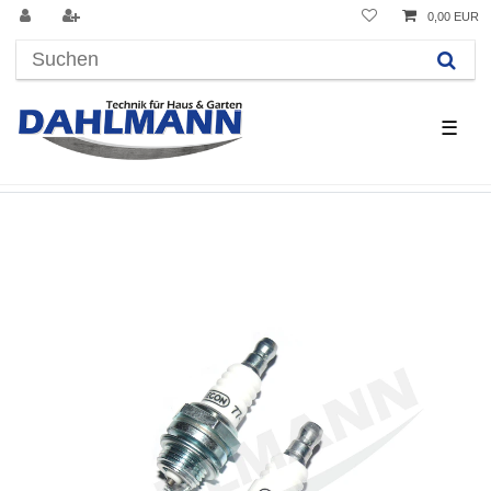
0,00 EUR
☰