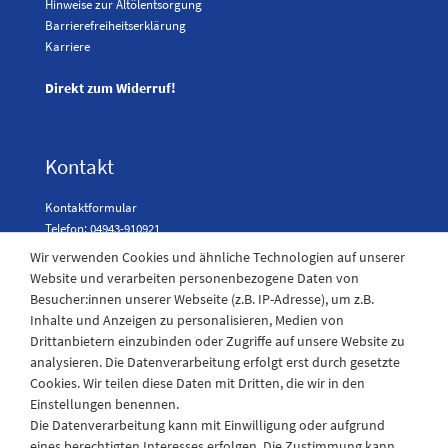
Hinweise zur Altölentsorgung
Barrierefreiheitserklärung
Karriere
Direkt zum Widerruf!
Kontakt
Kontaktformular
Telefon: 04943-910921
Wir verwenden Cookies und ähnliche Technologien auf unserer
Website und verarbeiten personenbezogene Daten von
Besucher:innen unserer Webseite (z.B. IP-Adresse), um z.B.
Laden Öffnungszeiten
Inhalte und Anzeigen zu personalisieren, Medien von
Drittanbietern einzubinden oder Zugriffe auf unsere Website zu
Montag - Freitag
analysieren. Die Datenverarbeitung erfolgt erst durch gesetzte
08:30 - 12:30 und 13.00 - 17.30 Uhr
Cookies. Wir teilen diese Daten mit Dritten, die wir in den
Samstags
Einstellungen benennen.
08:30 bis 12:30 Uhr
Die Datenverarbeitung kann mit Einwilligung oder aufgrund
eines berechtigten Interesses erfolgen. Die Zustimmung kann