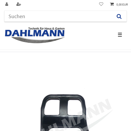
0,00 EUR
☰