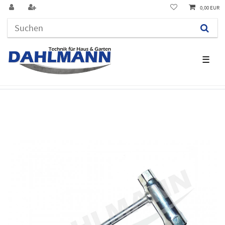
0,00 EUR
☰