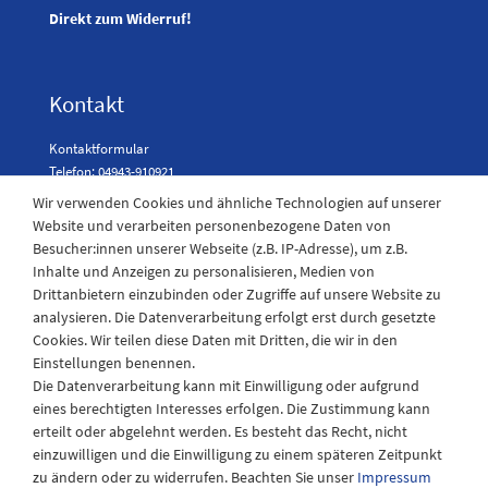
Direkt zum Widerruf!
Kontakt
Kontaktformular
Telefon: 04943-910921
Wir verwenden Cookies und ähnliche Technologien auf unserer
Website und verarbeiten personenbezogene Daten von
Besucher:innen unserer Webseite (z.B. IP-Adresse), um z.B.
Laden Öffnungszeiten
Inhalte und Anzeigen zu personalisieren, Medien von
Drittanbietern einzubinden oder Zugriffe auf unsere Website zu
Montag - Freitag
analysieren. Die Datenverarbeitung erfolgt erst durch gesetzte
08:30 - 12:30 und 13.00 - 17.30 Uhr
Cookies. Wir teilen diese Daten mit Dritten, die wir in den
Samstags
Einstellungen benennen.
08:30 bis 12:30 Uhr
Die Datenverarbeitung kann mit Einwilligung oder aufgrund
eines berechtigten Interesses erfolgen. Die Zustimmung kann
erteilt oder abgelehnt werden. Es besteht das Recht, nicht
einzuwilligen und die Einwilligung zu einem späteren Zeitpunkt
zu ändern oder zu widerrufen. Beachten Sie unser
Impressum