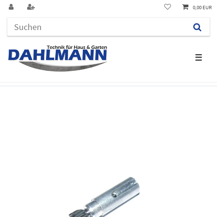
0,00 EUR
☰