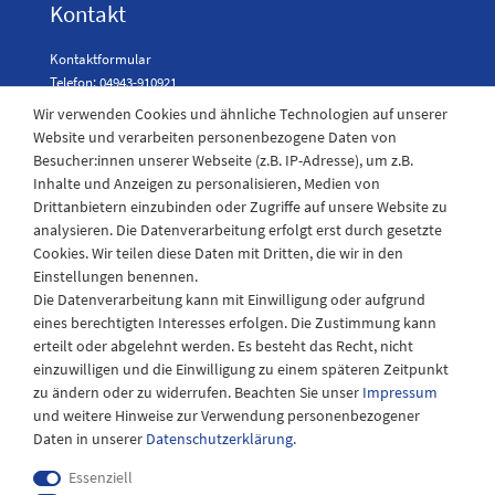
Kontakt
Kontaktformular
Telefon: 04943-910921
Wir verwenden Cookies und ähnliche Technologien auf unserer
Website und verarbeiten personenbezogene Daten von
Besucher:innen unserer Webseite (z.B. IP-Adresse), um z.B.
Laden Öffnungszeiten
Inhalte und Anzeigen zu personalisieren, Medien von
Drittanbietern einzubinden oder Zugriffe auf unsere Website zu
Montag - Freitag
analysieren. Die Datenverarbeitung erfolgt erst durch gesetzte
08:30 - 12:30 und 13.00 - 17.30 Uhr
Cookies. Wir teilen diese Daten mit Dritten, die wir in den
Samstags
Einstellungen benennen.
08:30 bis 12:30 Uhr
Die Datenverarbeitung kann mit Einwilligung oder aufgrund
eines berechtigten Interesses erfolgen. Die Zustimmung kann
erteilt oder abgelehnt werden. Es besteht das Recht, nicht
einzuwilligen und die Einwilligung zu einem späteren Zeitpunkt
zu ändern oder zu widerrufen. Beachten Sie unser
Impressum
und weitere Hinweise zur Verwendung personenbezogener
Daten in unserer
Daten­schutz­erklärung
.
Essenziell