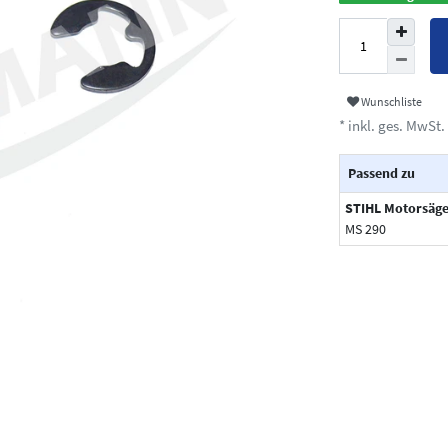
Wunschliste
* inkl. ges. MwSt. 
Passend zu
STIHL Motorsäg
MS 290