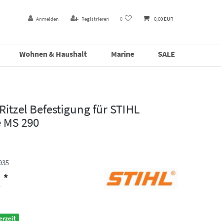
Anmelden
Registrieren
0
0,00 EUR
Wohnen & Haushalt
Marine
SALE
Ritzel Befestigung für STIHL
 MS 290
935
*
R
erzeit