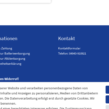
mationen
Kontakt
& Zahlung
Kontaktformular
zur Batterieentsorgung
Telefon: 04943-910921
zur Altölentsorgung
reiheitserklärung
um Widerruf!
nserer Website und verarbeiten personenbezogene Daten von
. Inhalte und Anzeigen zu personalisieren, Medien von Drittanbietern
en. Die Datenverarbeitung erfolgt erst durch gesetzte Cookies. Wir
en benennen.
nd eines berechtigten Interesses erfolgen. Die Zustimmung kann