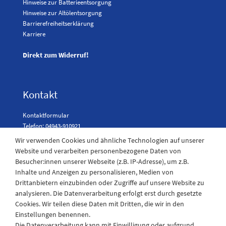
Hinweise zur Batterieentsorgung
Hinweise zur Altölentsorgung
Barrierefreiheitserklärung
Karriere
Direkt zum Widerruf!
Kontakt
Kontaktformular
Telefon: 04943-910921
Wir verwenden Cookies und ähnliche Technologien auf unserer
Website und verarbeiten personenbezogene Daten von
Besucher:innen unserer Webseite (z.B. IP-Adresse), um z.B.
Laden Öffnungszeiten
Inhalte und Anzeigen zu personalisieren, Medien von
Drittanbietern einzubinden oder Zugriffe auf unsere Website zu
Montag - Freitag
analysieren. Die Datenverarbeitung erfolgt erst durch gesetzte
08:30 - 12:30 und 13.00 - 17.30 Uhr
Cookies. Wir teilen diese Daten mit Dritten, die wir in den
Samstags
Einstellungen benennen.
08:30 bis 12:30 Uhr
Die Datenverarbeitung kann mit Einwilligung oder aufgrund