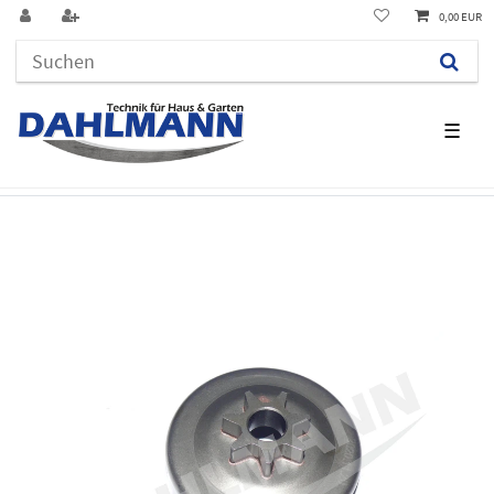
0,00 EUR
☰