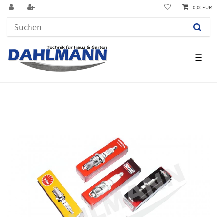
0,00 EUR
☰