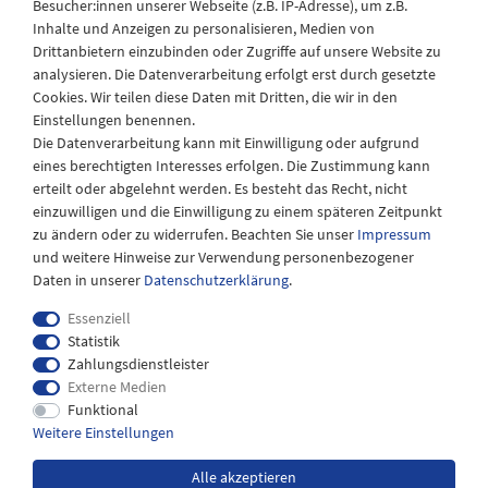
Besucher:innen unserer Webseite (z.B. IP-Adresse), um z.B.
Laden Öffnungszeiten
Inhalte und Anzeigen zu personalisieren, Medien von
Drittanbietern einzubinden oder Zugriffe auf unsere Website zu
Montag - Freitag
analysieren. Die Datenverarbeitung erfolgt erst durch gesetzte
08:30 - 12:30 und 13.00 - 17.30 Uhr
Cookies. Wir teilen diese Daten mit Dritten, die wir in den
Samstags
Einstellungen benennen.
08:30 bis 12:30 Uhr
Die Datenverarbeitung kann mit Einwilligung oder aufgrund
eines berechtigten Interesses erfolgen. Die Zustimmung kann
erteilt oder abgelehnt werden. Es besteht das Recht, nicht
einzuwilligen und die Einwilligung zu einem späteren Zeitpunkt
zu ändern oder zu widerrufen. Beachten Sie unser
Impressum
und weitere Hinweise zur Verwendung personenbezogener
Daten in unserer
Daten­schutz­erklärung
.
Essenziell
Statistik
Zahlungsdienstleister
Externe Medien
Impressum
Daten­schutz­erklärung
AGB
Funktional
Weitere Einstellungen
Widerrufs­recht
Kontakt
Alle akzeptieren