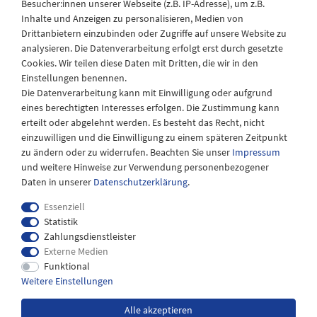
Besucher:innen unserer Webseite (z.B. IP-Adresse), um z.B.
Laden Öffnungszeiten
Inhalte und Anzeigen zu personalisieren, Medien von
Drittanbietern einzubinden oder Zugriffe auf unsere Website zu
Montag - Freitag
analysieren. Die Datenverarbeitung erfolgt erst durch gesetzte
08:30 - 12:30 und 13.00 - 17.30 Uhr
Cookies. Wir teilen diese Daten mit Dritten, die wir in den
Samstags
Einstellungen benennen.
08:30 bis 12:30 Uhr
Die Datenverarbeitung kann mit Einwilligung oder aufgrund
eines berechtigten Interesses erfolgen. Die Zustimmung kann
erteilt oder abgelehnt werden. Es besteht das Recht, nicht
einzuwilligen und die Einwilligung zu einem späteren Zeitpunkt
zu ändern oder zu widerrufen. Beachten Sie unser
Impressum
und weitere Hinweise zur Verwendung personenbezogener
Daten in unserer
Daten­schutz­erklärung
.
Essenziell
Statistik
Zahlungsdienstleister
Externe Medien
Impressum
Daten­schutz­erklärung
AGB
Funktional
Weitere Einstellungen
Widerrufs­recht
Kontakt
Alle akzeptieren