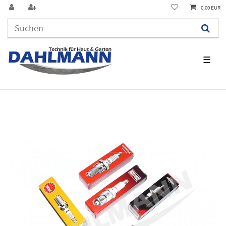
0,00 EUR
☰